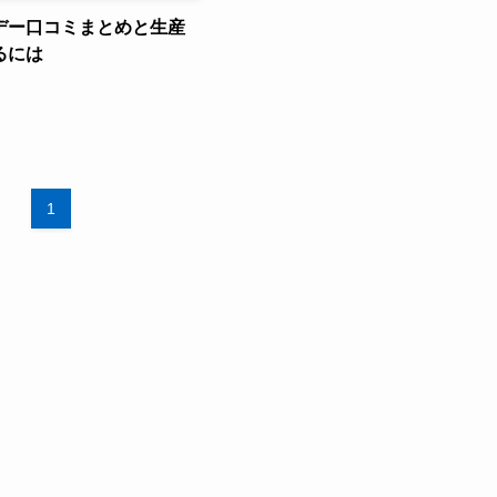
デー口コミまとめと生産
るには
1